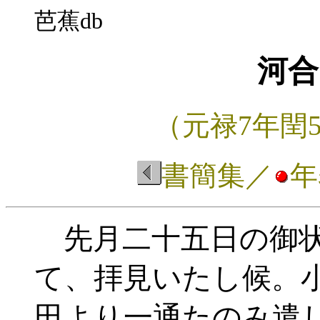
芭蕉db
河合
（元禄7年閏5
書簡集
／
年
先月二十五日の御状
て、拝見いたし候。
田より一通たのみ遣