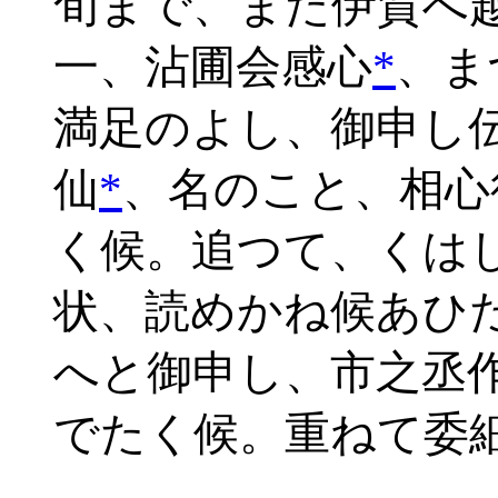
旬まで、また伊賀へ
一、沾圃会感心
*
、ま
満足のよし、御申し
仙
*
、名のこと、相心
く候。追つて、くは
状、読めかね候あひ
へと御申し、市之丞
でたく候。重ねて委