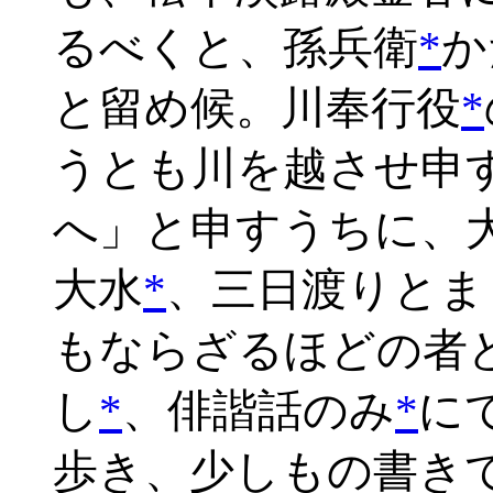
るべくと、孫兵衛
*
か
と留め候。川奉行役
*
うとも川を越させ申
へ」と申すうちに、
大水
*
、三日渡りとま
もならざるほどの者
し
*
、俳諧話のみ
*
に
歩き、少しもの書き