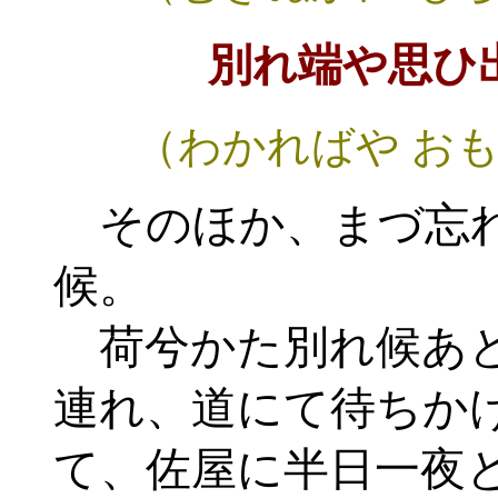
別れ端や思ひ
（わかればや お
そのほか、まづ忘れ
候。
荷兮かた別れ候あと
連れ、道にて待ちか
て、佐屋に半日一夜