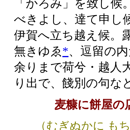
「かろみ」を致し候
べきよし、達て申し
伊賀へ立ち越え候。
無きゆゑ
*
、逗留の内
余りまで荷兮・越人
り出で、餞別の句な
麦糠に餅屋の
（むぎぬかに も