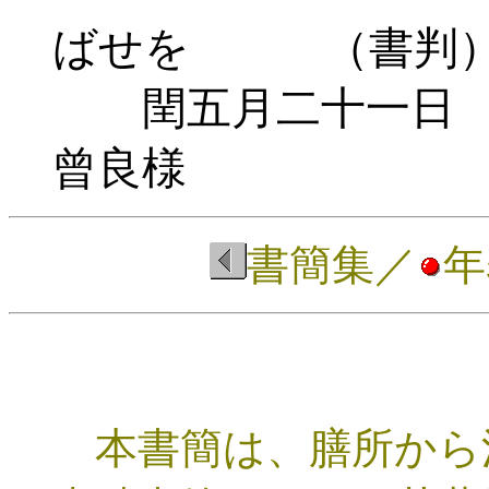
ばせを （書判
閏五月二十一日
曾良様
書簡集
／
年
本書簡は、膳所から