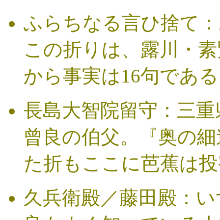
ふらちなる言ひ捨て：
この折りは、露川・素
から事実は16句である
長島大智院留守：三重
曾良の伯父。『奥の細
た折もここに芭蕉は投
久兵衛殿／藤田殿：い