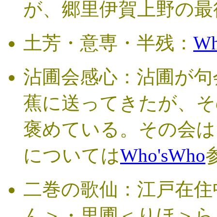
が、郷里伊賀上野の最
土芳・意専・半残：
Wh
沾圃会感心：沾圃が句
蕉に送ってきたが、そ
褒めている。その会は
については
Who'sWho
二巻の歌仙：江戸在住
ん＞・里圃＜りほ＞ら