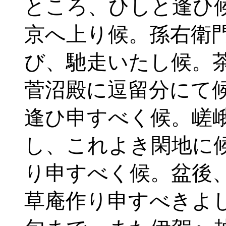
ところ、ひしと逢ひ
京へ上り候。孫右衛
び、馳走いたし候。
菅沼殿に逗留分にて
逢ひ申すべく候。嵯
し、これよき閑地に
り申すべく候。盆後
草庵作り申すべきよ