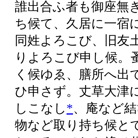
誰出合ふ者も御座無
ち候て、久居に一宿
同姓よろこび、旧友
りよろこび申し候。
く候ゆゑ、膳所へ出
ひ申さず。丈草大津
しこなし
*
、庵など結
物など取り持ち候と