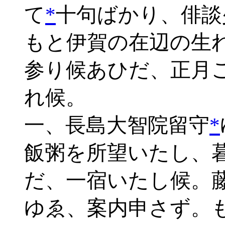
て
*
十句ばかり、俳談
もと伊賀の在辺の生
参り候あひだ、正月
れ候。
一、長島大智院留守
*
飯粥を所望いたし、
だ、一宿いたし候。
ゆゑ、案内申さず。