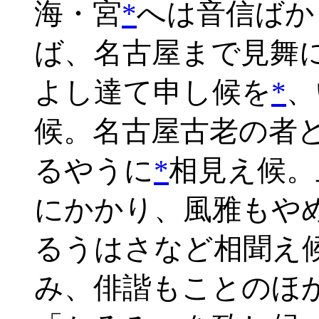
海・宮
*
へは音信ばか
ば、名古屋まで見舞
よし達て申し候を
*
、
候。名古屋古老の者
るやうに
*
相見え候。
にかかり、風雅もや
るうはさなど相聞え
み、俳諧もことのほ