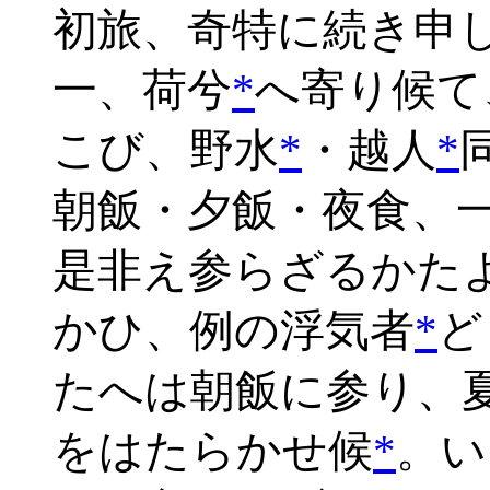
初旅、奇特に続き申
一、荷兮
*
へ寄り候て
こび、野水
*
・越人
*
朝飯・夕飯・夜食、
是非え参らざるかた
かひ、例の浮気者
*
ど
たへは朝飯に参り、
をはたらかせ候
*
。い