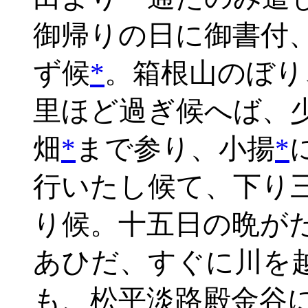
御帰りの日に御書付
ず候
*
。箱根山のぼり
里ほど過ぎ候へば、
畑
*
まで参り、小揚
*
行いたし候て、下り
り候。十五日の晩が
あひだ、すぐに川を
も、松平淡路殿金谷