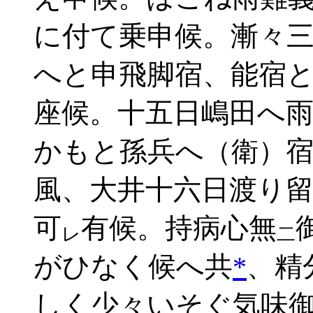
に付て乗申候。漸々
へと申飛脚宿、能宿
座候。十五日嶋田へ
かもと孫兵へ
（衛）
風、大井十六日渡り
可
有候。持病心無
レ
二
がひなく候へ共
*
、精
しく少々いそぐ気味