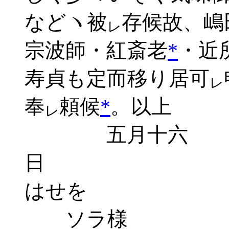
などヽ被
存候故、嶋
レ
宗波師・紅斎老
*
・近
寿貞も定而移り居可
レ
奉
頼候
*
。以上
レ
五月十六
はせを
ソラ様