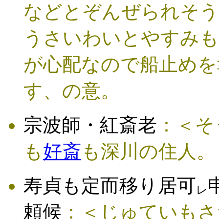
などとぞんぜられそう
うさいわいとやすみも
が心配なので船止めを
す、の意。
宗波師・紅斎老
：＜そ
も
好斎
も深川の住人。
寿貞も定而移り居可
レ
頼候
：＜じゅていもさ