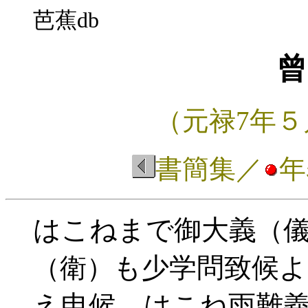
芭蕉db
曾
（元禄7年５
書簡集
／
年
はこねまで御大義
（
も少学問致候よ
（衛）
え申候。はこね雨難