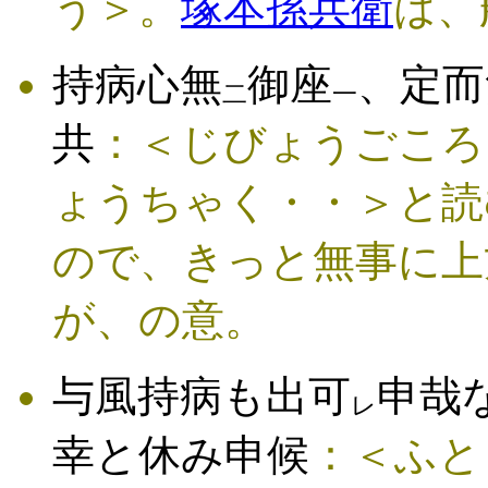
う＞。
塚本孫兵衛
は、
持病心無
御座
、定而
二
一
共
：＜じびょうごころ
ょうちゃく・・＞と読
ので、きっと無事に上
が、の意。
与風持病も出可
申哉
レ
幸と休み申候
：＜ふと