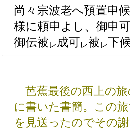
尚々宗波老へ預置申
様に頼申よし、御申
御伝被
成可
被
下
レ
レ
レ
芭蕉最後の西上の旅
に書いた書簡。この旅
を見送ったのでその謝