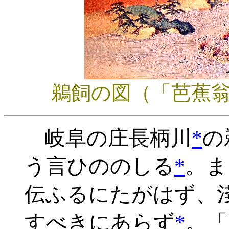
鵜飼の図（「芭蕉
岐阜の庄長柄川
*
の
う言ひののしる
*
。ま
伝ふるにたがはず、
すべきにあらず
*
。「