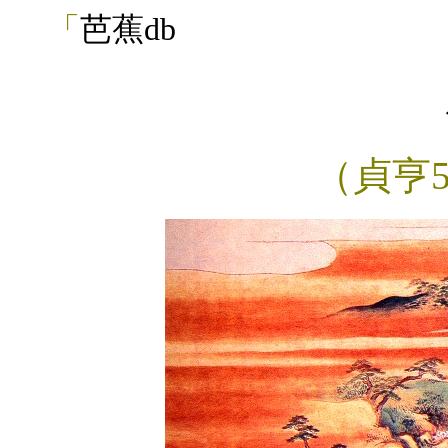
「
芭蕉db
（貞亨5