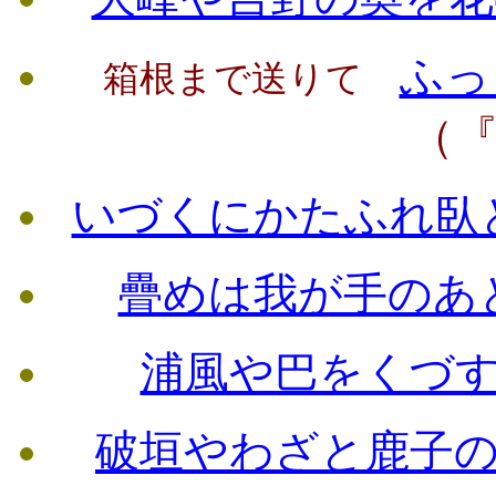
ふっ
箱根まで送りて
（
いづくにかたふれ臥
疊めは我が手のあ
浦風や巴をくづ
破垣やわざと鹿子