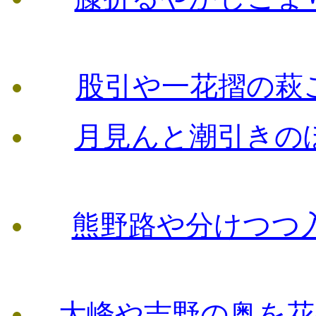
股引や一花摺の萩
月見んと潮引きの
熊野路や分けつつ
大峰や吉野の奥を花