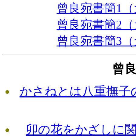
曾良宛書簡1（
曾良宛書簡2（
曾良宛書簡3（
曾
かさねとは八重撫子
卯の花をかざしに