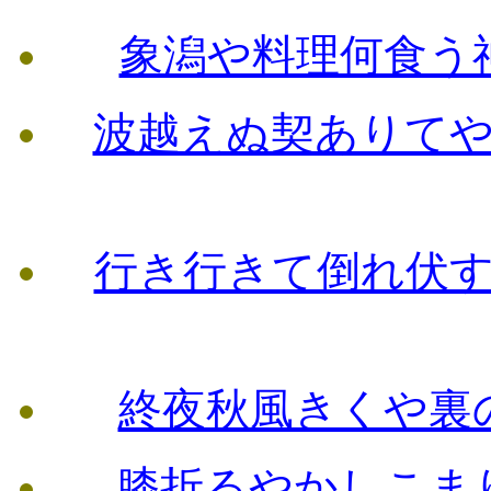
象潟や料理何食う
波越えぬ契ありて
行き行きて倒れ伏
終夜秋風きくや裏
膝折るやかしこま