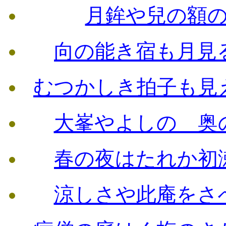
月鉾や兒の額
向の能き宿も月見
むつかしき拍子も見
大峯やよしのゝ奥
春の夜はたれか初
涼しさや此庵をさ