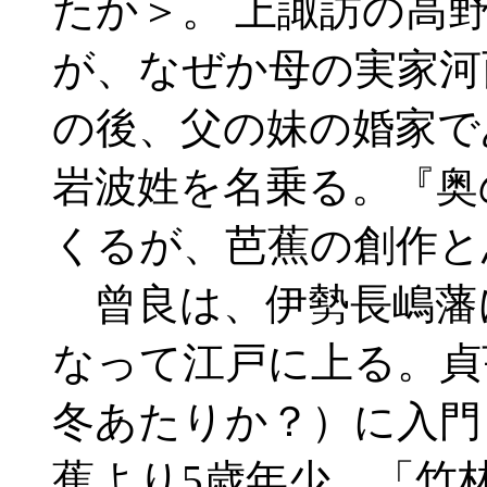
たか＞。 上諏訪の高
が、なぜか母の実家河
の後、父の妹の婚家で
岩波姓を名乗る。『奥
くるが、芭蕉の創作と
曾良は、伊勢長嶋藩
なって江戸に上る。貞
冬あたりか？）に入門
蕉より5歳年少。「竹