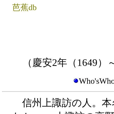
芭蕉db
（慶安2年（1649）
Who'sWh
信州上諏訪の人。本