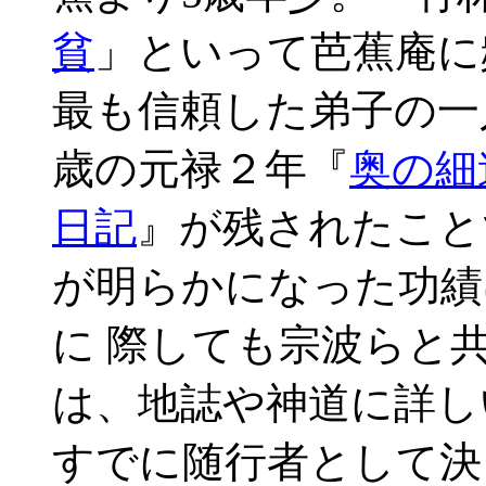
貧
」といって芭蕉庵に
最も信頼した弟子の一
歳の元禄２年『
奥の細
日記
』が残されたこと
が明らかになった功績
に 際しても宗波らと
は、地誌や神道に詳し
すでに随行者として決