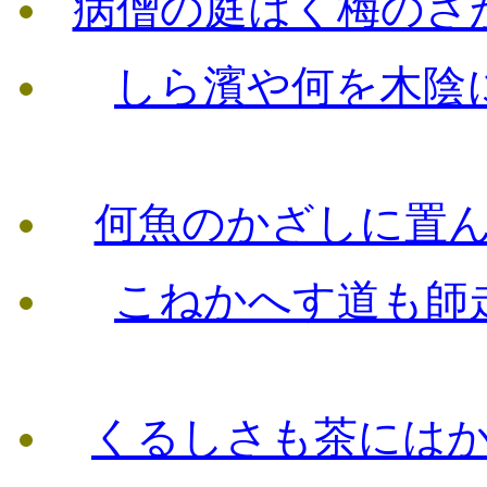
病僧の庭はく梅の
しら濱や何を木陰
何魚のかざしに置
こねかへす道も師
くるしさも茶には