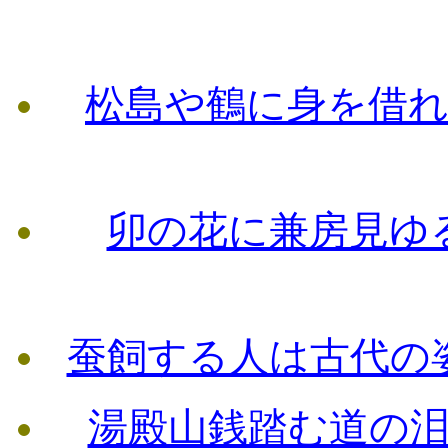
松島や鶴に身を借
卯の花に兼房見ゆ
蚕飼する人は古代の
湯殿山銭踏む道の